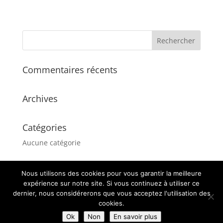
Commentaires récents
Archives
Catégories
Aucune catégorie
Nous utilisons des cookies pour vous garantir la meilleure
expérience sur notre site. Si vous continuez à utiliser ce
dernier, nous considérerons que vous acceptez l'utilisation des
cookies.
Réalisation :
Le Studio 404
© CMJ Lalanne |
Ok
Non
En savoir plus
Mentions légales
|
Politique de confidentialité